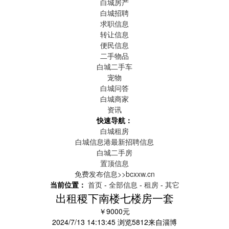
白城房产
白城招聘
求职信息
转让信息
便民信息
二手物品
白城二手车
宠物
白城问答
白城商家
资讯
快速导航：
白城租房
白城信息港最新招聘信息
白城二手房
置顶信息
免费发布信息>>bcxxw.cn
当前位置：
首页
-
全部信息
-
租房
-
其它
出租稷下南楼七楼房一套
￥9000元
2024/7/13 14:13:45
浏览
5812
来自
淄博