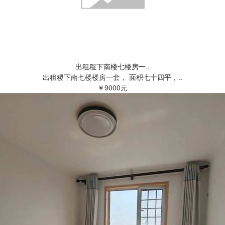
出租稷下南楼七楼房一..
出租稷下南七楼楼房一套， 面积七十四平，..
￥9000元