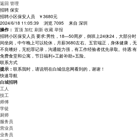
返回
管理
招聘 保安
招聘小区保安人员
￥3680元
2024/6/18 11:05:39 浏览 7095 来自
深圳
操作：
置顶
加红
刷新
收藏
举报
招聘小区保安人员 要求:男性，18—50周岁，倒班上24休24，大部分时
间坐岗，中午晚上可以轮休，月薪3680左右。五官端正，身体健康，无
不良嗜好，无犯罪记录，沟通能力强，有工作经验者优先录取。待遇:有
免费食堂和公寓，节日福利+工龄补助+五险。
联系方式
提示：
联系我时，请说明在白城信息网看到的，谢谢！
快速导航
白城招聘
工人
技工
师傅
学徒
厨师
服务员
营业员
业务员