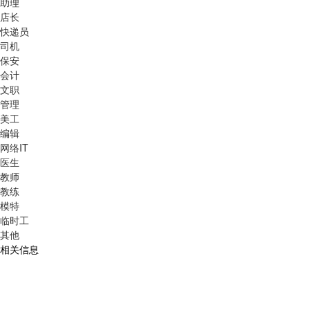
助理
店长
快递员
司机
保安
会计
文职
管理
美工
编辑
网络IT
医生
教师
教练
模特
临时工
其他
相关信息