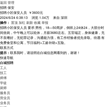
返回
管理
招聘 保安
招聘小区保安人员
￥3600元
2024/6/24 6:38:13 浏览 1.04万 来自
深圳
操作：
置顶
加红
刷新
收藏
举报
招聘小区保安人员 要求:男性，18—50周岁，倒班上24休24，大部分时
间坐岗，中午晚上可以轮休，月薪3680左右。五官端正，身体健康，无
不良嗜好，无犯罪记录，沟通能力强，有工作经验者优先录取。待遇:有
免费食堂和公寓，节日福利+工龄补助+五险。
联系方式
提示：
联系我时，请说明在白城信息网看到的，谢谢！
快速导航
白城招聘
工人
技工
师傅
学徒
厨师
服务员
营业员
业务员