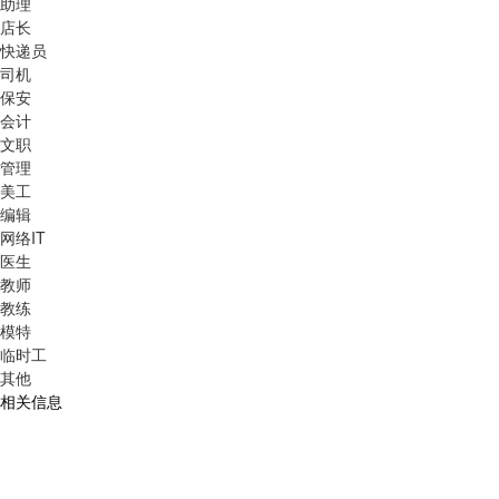
助理
店长
快递员
司机
保安
会计
文职
管理
美工
编辑
网络IT
医生
教师
教练
模特
临时工
其他
相关信息